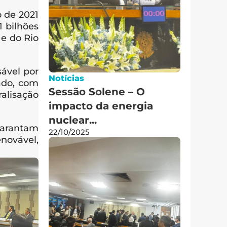
 de 2021 
 bilhões 
e do Rio 
ável por 
Notícias
ado, com 
Sessão Solene – O 
alisação 
impacto da energia 
nuclear...
rantam 
22/10/2025
ovável, 