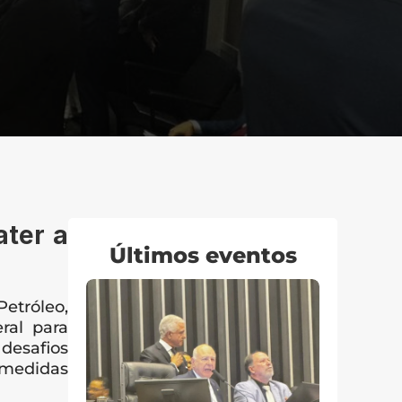
ter a 
Últimos eventos
etróleo, 
al para 
esafios 
 medidas 