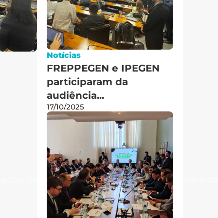
Notícias
FREPPEGEN e IPEGEN 
participaram da 
audiência...
17/10/2025
ctos dos Vetos à Lei de Licenciamento ambiental