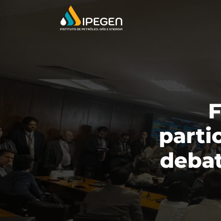
F
parti
debat