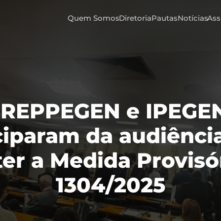
Quem Somos
Diretoria
Pautas
Notícias
Ass
REPPEGEN e IPEGEN
ciparam da audiência
er a Medida Provisór
1304/2025